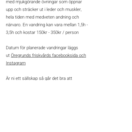
med mjukgörande övningar som öppnar
upp och sträcker ut i leder och muskler,
hela tiden med medveten andning och
närvaro. En vandring kan vara mellan 1,5h -
3,5h och kostar 150kr - 350kr / person
Datum för planerade vandringar läggs
ut
Öregrunds friskvårds facebooksida och
Instagram
Är ni ett sällskap så går det bra att
kontakta mig
så kan vi tillsammans
planera er upplevelse utifrån era önskemål.
* Vid samtliga vandringar behövs stadiga
skor/kängor samt mjuka följsamma kläder
efter väderlek.